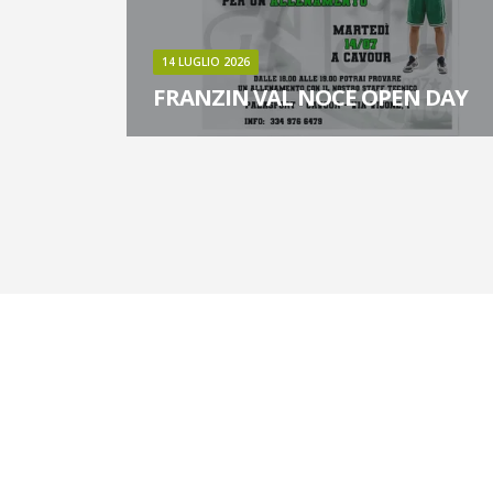
14 LUGLIO 2026
N DAY
FRANZIN VAL NOCE OPEN DAY
 parte delle
Un allenamento dedicato a chi vuol far parte delle
7
nostre squadre per la stagione 2026/27
Leggi