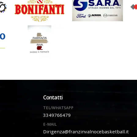
Contatti
TEL/WHATSAPP
3349766479
E-MAIL
Dirigenza@franzinvalnocebasketball.it