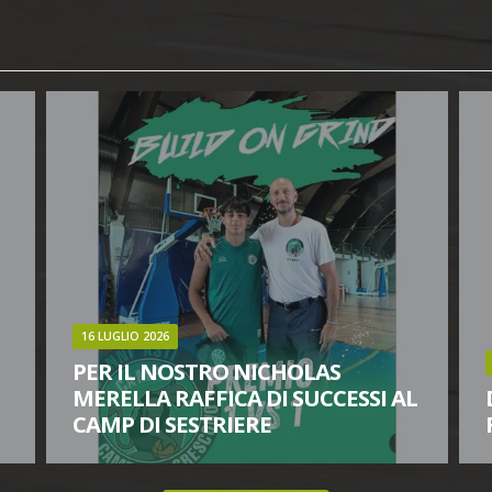
15 LUGLIO 2026
L
DUE NUOVI ARRIVI IN CASA ISCOT
FRANZIN
SIMONE MARTINA E STEFANO BERNERO SONO I DUE
U
NUOVI GIOCATORI CHE ENTRANO A FAR PARTE DELLA
I