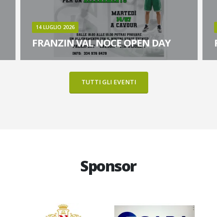
14 LUGLIO 2026
FRANZIN VAL NOCE OPEN DAY
Un allenamento dedicato a chi vuol far parte delle
U
nostre squadre per la stagione 2026/27
n
TUTTI GLI EVENTI
Leggi
Sponsor