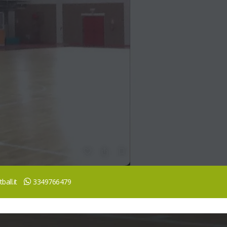
all.it
3349766479