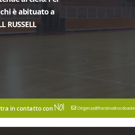
NOI
tra in contatto con
Dirigenza@franzinvalnocebasketb