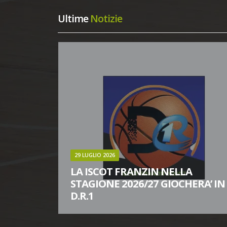
Ultime
Notizie
16 LUGLIO 2026
A
PER IL NOSTRO NICHOLAS
ERA’ IN
MERELLA RAFFICA DI SUCCESSI A
CAMP DI SESTRIERE
A FIP HA
ESPERIENZA POSITIVA PER NICHOLAS AL CAMP
ASSIMO
INTITOLATO A GIANNI ASTI CON LA PRESENZA